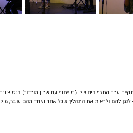
ים ערב התלמידים שלי (בשיתוף עם שרון מורדוך) בנס ציונה: (5/12/2016
 לנגן להם ולראות את התהליך שכל אחד ואחד מהם עובר, מול ע