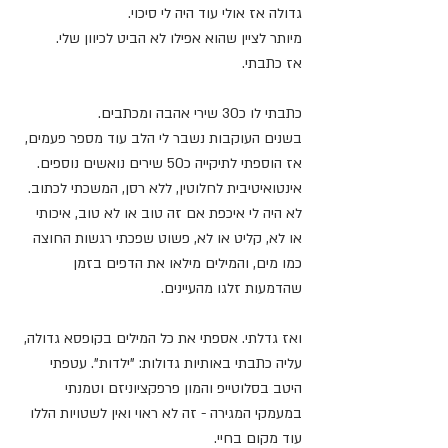
גדולה אז אולי עוד היה לי סיכוי. 
מיותר לציין שהוא אפילו לא הביט לכיוון שלי.
אז כתבתי.
כתבתי לו כ30 שירי אהבה ומכתבים.
בשנים העוקבות נשבר לי הלב עוד מספר פעמים, 
אז הוספתי לתיקייה כ50 שירים נואשים נוספים. 
אינטואיטיבית לחלוטין, ללא רסן, המשכתי לכתוב.
לא היה לי איכפת אם זה טוב או לא טוב, איכותי 
או לא, קליט או לא, פשוט שפכתי רגשות החוצה 
כמו מים, והמילים מילאו את הדפים בזמן 
שהדמעות זלגו מהעיינים. 
ואז גדלתי. אספתי את כל המילים בקופסא גדולה, 
עליה כתבתי באותיות גדולות: "ילדות". עטפתי 
היטב בסלוטייפ והמון פרפקציוניזם וטמנתי 
במעמקי המגירה - זה לא ראוי ואין לשטויות הללו 
עוד מקום בחיי. 