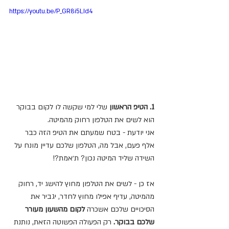
https://youtu.be/P_GR8i5LId4
1. הטיפ הראשון 
שלי למי שקשה לו לקום בבוקר 
הוא לשים את הטלפון רחוק מהמיטה.
אני יודעת - בטח שמעתם את הטיפ הזה כבר 
אלף פעם, אבל מה, הטלפון שלכם עדיין מונח על 
השידה שליד המיטה נכון? ת׳אמת?! 
אז כן - לשים את הטלפון מחוץ להישג יד, רחוק 
מהמיטה, עדיף אפילו מחוץ לחדר, יגביר את 
הסיכויים שלכם אשכרה 
לקום מהשעון מעורר 
שלכם בבוקר.
 רק הפעולה הפשוטה הזאת, נותנת 