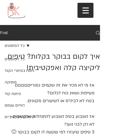
Post
כל הפוסטים
איך לקום בבוקר בקלות? טיפים
כל הפוסטים
ליקיצה קלה ואפקטיבית!
ניתוח במיתרי הקול
מוסיקה
אז מי לא מכיר את זה שקמים גמורייםםםםם 
מעייפות ושאין כוח לכלום?
פיתוח קול
בטח לא לביה״ס או לשיעורים מקוונים.
החיים עצמם
אז השבוע בטיפ השבוע להתנהלות אפקטיבית - 
הרגלים אפקטיביים
לא רק לבני נוער!
3 טיפים שיעזרו למי שקשה לו לקום בבוקר 🙂